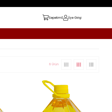
Sepetim
0
Üye Girişi
6 Ürün