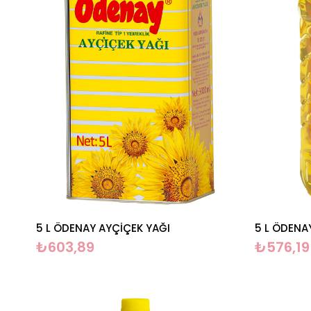
5 L ÖDENAY AYÇİÇEK YAĞI
₺603,89
₺576,19