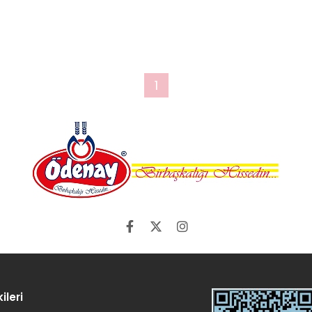
1
ileri