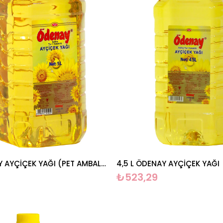
5 L ÖDENAY AYÇİÇEK YAĞI (PET AMBALAJ)
4,5 L ÖDENAY AYÇİÇEK YAĞI
₺523,29