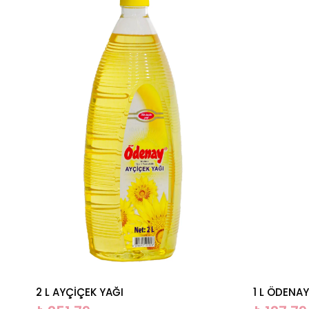
2 L AYÇİÇEK YAĞI
1 L ÖDENA