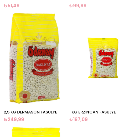
₺51,49
₺99,99
2,5 KG DERMASON FASULYE
1 KG ERZİNCAN FASULYE
₺249,99
₺187,09