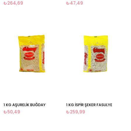
₺264,69
₺47,49
1 KG AŞURELİK BUĞDAY
1 KG İSPİR ŞEKER FASULYE
₺50,49
₺259,99