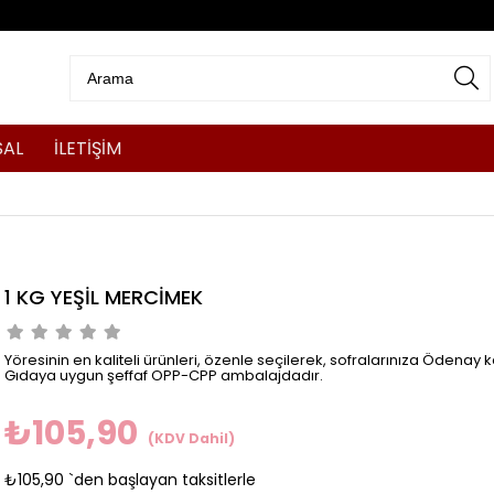
SAL
İLETİŞİM
1 KG YEŞİL MERCİMEK
Yöresinin en kaliteli ürünleri, özenle seçilerek, sofralarınıza Ödenay ka
Gıdaya uygun şeffaf OPP-CPP ambalajdadır.
₺105,90
(KDV Dahil)
₺105,90
`den başlayan taksitlerle