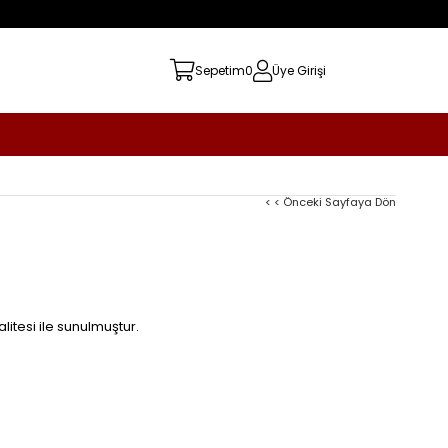
Sepetim
0
Üye Girişi
< < Önceki Sayfaya Dön
litesi ile sunulmuştur.