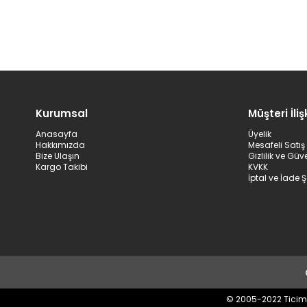
Kurumsal
Müşteri İlişk
Anasayfa
Üyelik
Hakkımızda
Mesafeli Satı
Bize Ulaşın
Gizlilik ve Güv
Kargo Takibi
KVKK
İptal ve İade Ş
© 2005-2022 Ticimax 