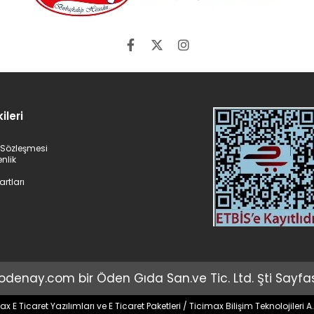
ileri
ş Sözleşmesi
enlik
artları
odenay.com bir Öden Gıda San.ve Tic. Ltd. Şti Sayfası
E Ticaret Yazılımları ve E Ticaret Paketleri / Ticimax Bilişim Teknolojileri A.Ş