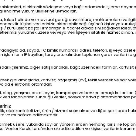
 sistemleri, elektronik sözleşme veya kağıt ortamında işleme dayan
lgilendirme yükümlülüklerine uymak için;
, talep halinde ve mevzuat gereği savcılıklara, mahkemelere ve ilgili 
lenecektir. Kişisel verilerinizin aktarılabileceği üçüncü kişi veya kurul
 kişi / kuruluşlar; başta Firmamızın e-ticaret altyapısını sağlayan IdeaSo
aliyetlerimizi yürütmek üzere ve/veya Veri İşleyen sıfatı ile hizmet alınan, 
ılığıyla ad, soyad, TC kimlik numarası, adres, telefon, iş veya özel e-pos
len işlemlerin IP kayıtları, tarayıcı tarafından toplanan çerez verileri il
rikçilerimiz, diğer satış kanalları, kağıt üzerindeki formlar, kartvizitl
rmek gibi amaçlarla, kartvizit, özgeçmiş (cv), teklif vermek ve sair yollar
 ya da elektronik ortamdan;
tesi, blog, yarışma, anket, oyun, kampanya ve benzeri amaçlı kullanıl
 veri tabanlarının sunduğu veriler, sosyal medya platformlarından pay
riniz
ik, elektronik ileti izni, ürün / hizmet satın alma ve diğer şekillerde hu
kte ve muhafaza edilmektedir.
dilmek üzere, yukarıda sayılan yöntemlerden herhangi birisi ile topla
l Veriler Kurulu tarafından akredite edilen ve kişisel verilerin kor