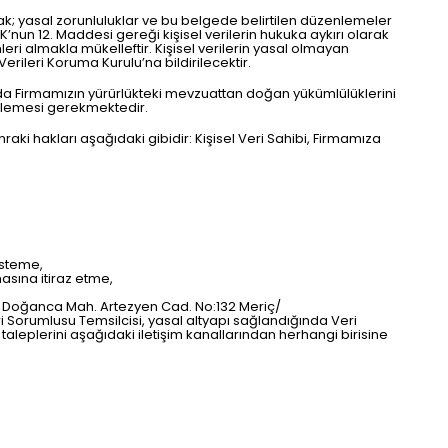
ak; yasal zorunluluklar ve bu belgede belirtilen düzenlemeler
KK’nun 12. Maddesi gereği kişisel verilerin hukuka aykırı olarak
mleri almakla mükelleftir. Kişisel verilerin yasal olmayan
rileri Koruma Kurulu’na bildirilecektir.
da Firmamızın yürürlükteki mevzuattan doğan yükümlülüklerini
ellemesi gerekmektedir.
raki hakları aşağıdaki gibidir: Kişisel Veri Sahibi, Firmamıza
 isteme,
asına itiraz etme,
ük Doğanca Mah. Artezyen Cad. No:132 Meriç/
 Sorumlusu Temsilcisi, yasal altyapı sağlandığında Veri
 taleplerini aşağıdaki iletişim kanallarından herhangi birisine