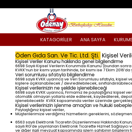
KATAGORİLER
ANA SAYFA
KURUM
Öden Gıda San. Ve Tic. Ltd. Şti.
Kişisel Veril
Kişisel Veriler Kanunu hakkında genel bilgilendirme
6698 Sayılı Kişisel Verilerin Korunması Kanunu (bundan sonra K
KVKK’nun bir kısmı yayın tarihinde, bir kısmı ise 7 Ekim 2016’da 
Veri sorumlusu sıfatıyla bilgilendirme
6698 sayılı KVKK uyarınca ve Veri Sorumlusu sıfatıyla, kişise
kişilere açıklanabilecek / devredilebilecek, sınıflandırılabilec
Kişisel verilerinizin ne şekilde işlenebileceği
6698 sayılı KVKK uyarınca, Firmamız ile paylaştığınız kişisel 
otomatik olmayan yollarla elde edilerek, kaydedilerek, depola
işlenebilecektir. KVKK kapsamında veriler üzerinde gerçekleştir
Kişisel verilerinizin işlenme amaçları ve hukuki sebeple
Paylaştığınız kişisel veriler,
Müşterilerimize verdiğimiz hizmetlerin gereklerini, sözleşmeni
6563 sayılı Elektronik Ticaretin Düzenlenmesi Hakkında Kanun
sayılı RG’de yayınlanan Elektronik Ticarette Hizmet Sağlayıcı 
ve diğer ilgili mevzuat kapsamında işlem sahibinin bilgilerini te