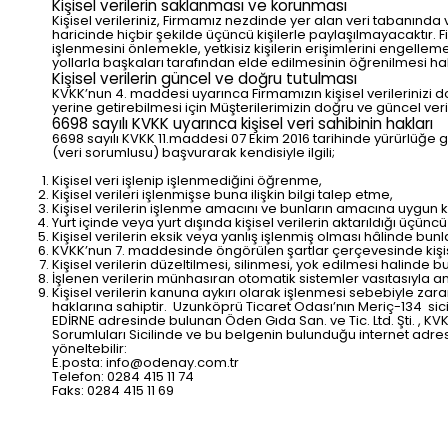
Kişisel verilerin saklanması ve korunması
Kişisel verileriniz, Firmamız nezdinde yer alan veri tabanınd
haricinde hiçbir şekilde üçüncü kişilerle paylaşılmayacaktır. Fi
işlenmesini önlemekle, yetkisiz kişilerin erişimlerini engelleme
yollarla başkaları tarafından elde edilmesinin öğrenilmesi hal
Kişisel verilerin güncel ve doğru tutulması
KVKK’nun 4. maddesi uyarınca Firmamızın kişisel verileriniz
yerine getirebilmesi için Müşterilerimizin doğru ve güncel v
6698 sayılı KVKK uyarınca kişisel veri sahibinin hakları
6698 sayılı KVKK 11.maddesi 07 Ekim 2016 tarihinde yürürlüğe gir
(veri sorumlusu) başvurarak kendisiyle ilgili;
Kişisel veri işlenip işlenmediğini öğrenme,
Kişisel verileri işlenmişse buna ilişkin bilgi talep etme,
Kişisel verilerin işlenme amacını ve bunların amacına uygun k
Yurt içinde veya yurt dışında kişisel verilerin aktarıldığı üçüncü 
Kişisel verilerin eksik veya yanlış işlenmiş olması hâlinde bunl
KVKK’nun 7. maddesinde öngörülen şartlar çerçevesinde kişisel
Kişisel verilerin düzeltilmesi, silinmesi, yok edilmesi halinde bu
İşlenen verilerin münhasıran otomatik sistemler vasıtasıyla an
Kişisel verilerin kanuna aykırı olarak işlenmesi sebebiyle za
haklarına sahiptir. Uzunköprü Ticaret Odası’nın Meriç-134 si
EDİRNE adresinde bulunan Öden Gıda San. ve Tic. Ltd. Şti. , 
Sorumluları Sicilinde ve bu belgenin bulunduğu internet adresin
yöneltebilir:
E.posta:
info@odenay.com.tr
Telefon: 0284 415 11 74
Faks: 0284 415 11 69