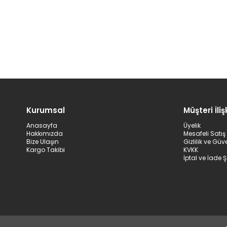
Kurumsal
Müşteri İlişk
Anasayfa
Üyelik
Hakkımızda
Mesafeli Satı
Bize Ulaşın
Gizlilik ve Güv
Kargo Takibi
KVKK
İptal ve İade Ş