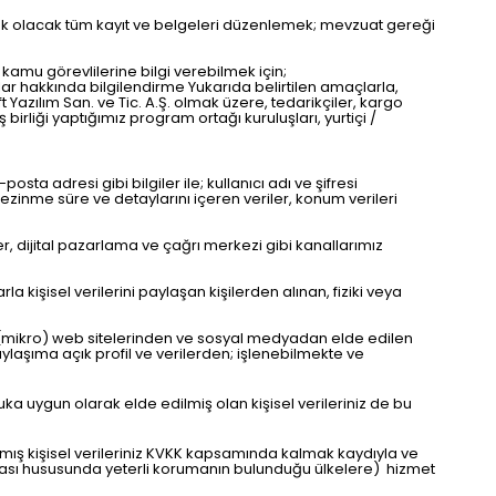
ak olacak tüm kayıt ve belgeleri düzenlemek; mevzuat gereği
kamu görevlilerine bilgi verebilmek için;
uşlar hakkında bilgilendirme Yukarıda belirtilen amaçlarla,
ft Yazılım San. ve Tic. A.Ş. olmak üzere, tedarikçiler, kargo
iş birliği yaptığımız program ortağı kuruluşları, yurtiçi /
ta adresi gibi bilgiler ile; kullanıcı adı ve şifresi
e gezinme süre ve detaylarını içeren veriler, konum verileri
er, dijital pazarlama ve çağrı merkezi gibi kanallarımız
la kişisel verilerini paylaşan kişilerden alınan, fiziki veya
an (mikro) web sitelerinden ve sosyal medyadan elde edilen
laşıma açık profil ve verilerden; işlenebilmekte ve
kuka uygun olarak elde edilmiş olan kişisel verileriniz de bu
nmış kişisel verileriniz KVKK kapsamında kalmak kaydıyla ve
unması hususunda yeterli korumanın bulunduğu ülkelere) hizmet