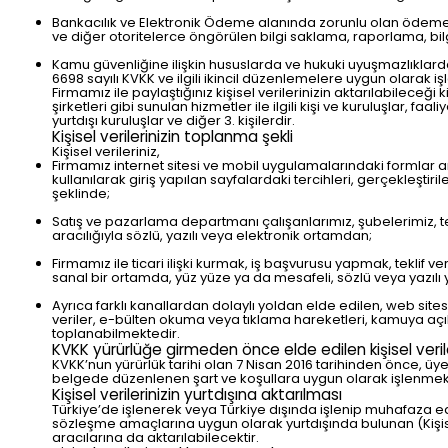
Bankacılık ve Elektronik Ödeme alanında zorunlu olan ödeme
ve diğer otoritelerce öngörülen bilgi saklama, raporlama, bi
Kamu güvenliğine ilişkin hususlarda ve hukuki uyuşmazlıklarda
6698 sayılı KVKK ve ilgili ikincil düzenlemelere uygun olarak iş
Firmamız ile paylaştığınız kişisel verilerinizin aktarılabileceği
şirketleri gibi sunulan hizmetler ile ilgili kişi ve kuruluşlar, fa
yurtdışı kuruluşlar ve diğer 3. kişilerdir.
Kişisel verilerinizin toplanma şekli
Kişisel verileriniz,
Firmamız internet sitesi ve mobil uygulamalarındaki formlar arac
kullanılarak giriş yapılan sayfalardaki tercihleri, gerçekleştiri
şeklinde;
Satış ve pazarlama departmanı çalışanlarımız, şubelerimiz, teda
aracılığıyla sözlü, yazılı veya elektronik ortamdan;
Firmamız ile ticari ilişki kurmak, iş başvurusu yapmak, teklif ve
sanal bir ortamda, yüz yüze ya da mesafeli, sözlü veya yazılı
Ayrıca farklı kanallardan dolaylı yoldan elde edilen, web si
veriler, e-bülten okuma veya tıklama hareketleri, kamuya açık
toplanabilmektedir.
KVKK yürürlüğe girmeden önce elde edilen kişisel verile
KVKK’nun yürürlük tarihi olan 7 Nisan 2016 tarihinden önce, üyel
belgede düzenlenen şart ve koşullara uygun olarak işlenme
Kişisel verilerinizin yurtdışına aktarılması
Türkiye’de işlenerek veya Türkiye dışında işlenip muhafaza e
sözleşme amaçlarına uygun olarak yurtdışında bulunan (Kişise
aracılarına da aktarılabilecektir.