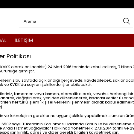
SAL
İLETİŞİM
er Politikası
VKK olarak anılacaktır) 24 Mart 2016 tarihinde kabul edilmiş, 7 Nisan 2
yürürlüğe girmiştir.
l verileriniz bu sayfada açıklandığı çerçevede; kaydedilecek, saklanac
ek ve KVKK’da sayılan şekillerde işlenebilecektir.
verileriniz, tamamen veya kısmen, otomatik olarak, veyahut herhangi bir
narak, değiştirilerek, yeniden düzenlenerek, kısacası veriler üzerind
ilen her türlü işlem "kişisel verilerin işlenmesi” olarak kabul edilmekt
ri
n ve teknolojinin gereklerine uygun şekilde yapabilmek, sunulan ürün v
, 6502 sayılı Tüketicinin Korunması Hakkında Kanun ile bu düzenlemele
ve Aracı Hizmet Sağlayıcılar Hakkında Yönetmelik, 27.11.2014 tarihli ve
spit için kimlik, adres ve diğer gerekli bilgileri kaydetmek için;