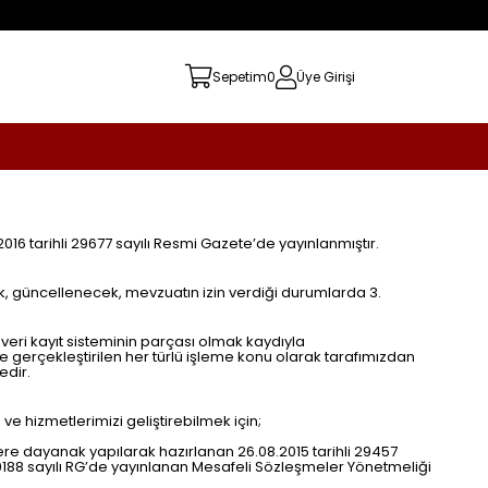
Sepetim
0
Üye Girişi
016 tarihli 29677 sayılı Resmi Gazete’de yayınlanmıştır.
ak, güncellenecek, mevzuatın izin verdiği durumlarda 3.
 veri kayıt sisteminin parçası olmak kaydıyla
e gerçekleştirilen her türlü işleme konu olarak tarafımızdan
edir.
e hizmetlerimizi geliştirebilmek için;
re dayanak yapılarak hazırlanan 26.08.2015 tarihli 29457
 29188 sayılı RG’de yayınlanan Mesafeli Sözleşmeler Yönetmeliği