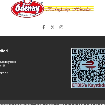
ileri
ş Sözleşmesi
enlik
artları