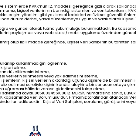
a ve sistemlerde KVKK’nun 12. maddesi gereğince gizli olarak saklanac
rmamız, kişisel verilerinizin barındığı sistemleri ve veri tabanlarını, KV
kle, erişim yönetimi gibi yazılımsal tedbirleri ve fiziksel güvenlik önle
inde durum derhal, yasal düzenlemeye uygun ve yazılı olarak Kişisel Ve
i doğru ve güncel olarak tutma yükümlülüğü bulunmaktadır. Bu kapsam
erilerini paylaşması veya web sitesi / mobil uygulama üzerinden günc
miş olup ilgili madde gereğince, Kişisel Veri Sahibi’nin bu tarihten son
ullanılıp kullanılmadığını öğrenme,
kişileri bilme,
arın düzeltilmesini isteme,
 verilerin silinmesini veya yok edilmesini isteme,
 işlemlerin, kişisel verilerin aktarıldığı üçüncü kişilere de bildirilmesini
aliz edilmesi suretiyle kişinin kendisi aleyhine bir sonucun ortaya çıkm
rara uğraması hâlinde zararın giderilmesini talep etme,
cil sayısında kayıtlı, 0651003456100012 MERSİS numarasına sahip, Büy
KVKK kapsamında Veri Sorumlusu’dur. Firmamız tarafından atanacak Veri
de ilan edilecektir. Kişisel Veri Sahipleri, sorularını, görüşlerini veya