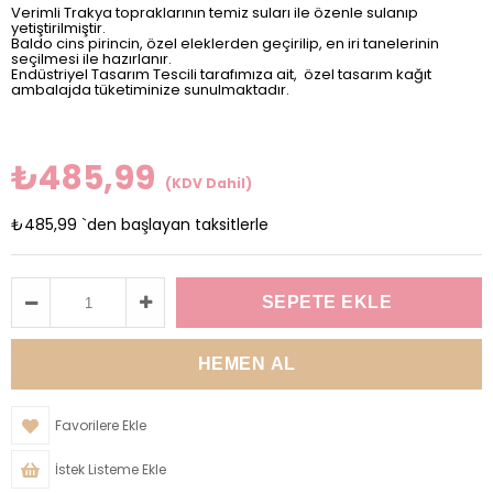
Verimli Trakya topraklarının temiz suları ile özenle sulanıp
yetiştirilmiştir.
Baldo cins pirincin, özel eleklerden geçirilip, en iri tanelerinin
seçilmesi ile hazırlanır.
Endüstriyel Tasarım Tescili tarafımıza ait, özel tasarım kağıt
ambalajda tüketiminize sunulmaktadır.
₺485,99
(KDV Dahil)
₺485,99
`den başlayan taksitlerle
Favorilere Ekle
İstek Listeme Ekle